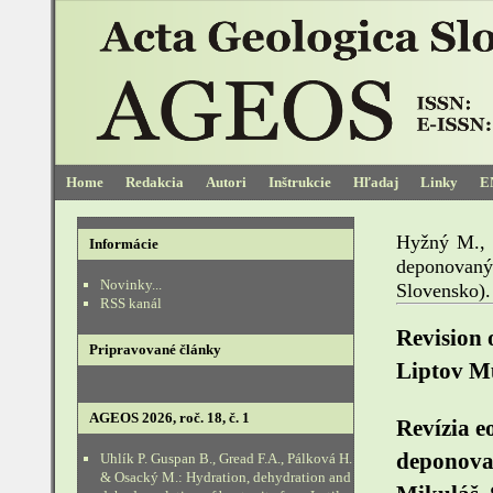
Home
Redakcia
Autori
Inštrukcie
Hľadaj
Linky
E
Hyžný M., 
Informácie
deponovaný
Novinky...
Slovensko)
RSS kanál
Revision 
Pripravované články
Liptov M
AGEOS 2026, roč. 18, č. 1
Revízia e
deponova
Uhlík P. Guspan B., Gread F.A., Pálková H.
& Osacký M.: Hydration, dehydration and