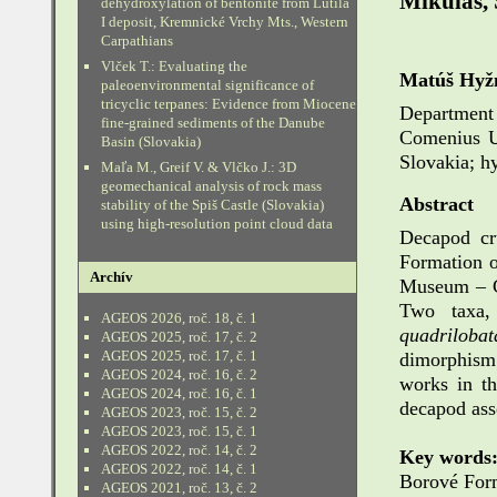
Mikuláš, 
dehydroxylation of bentonite from Lutila
I deposit, Kremnické Vrchy Mts., Western
Carpathians
Vlček T.: Evaluating the
Matúš Hyž
paleoenvironmental significance of
tricyclic terpanes: Evidence from Miocene
Department 
fine-grained sediments of the Danube
Comenius Un
Basin (Slovakia)
Slovakia; 
Maľa M., Greif V. & Vlčko J.: 3D
geomechanical analysis of rock mass
Abstract
stability of the Spiš Castle (Slovakia)
using high-resolution point cloud data
Decapod cr
Formation o
Archív
Museum – Či
Two taxa
AGEOS 2026, roč. 18, č. 1
quadrilobat
AGEOS 2025, roč. 17, č. 2
AGEOS 2025, roč. 17, č. 1
dimorphism 
AGEOS 2024, roč. 16, č. 2
works in t
AGEOS 2024, roč. 16, č. 1
decapod ass
AGEOS 2023, roč. 15, č. 2
AGEOS 2023, roč. 15, č. 1
AGEOS 2022, roč. 14, č. 2
Key words
AGEOS 2022, roč. 14, č. 1
Borové For
AGEOS 2021, roč. 13, č. 2