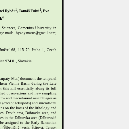
1
1
uel Rybár
, Tomáš Fuksi
, Eva
4
ák
 Sciences, Comenius University in
a;e-mail: hyzny.matus@gmail.com;
áměstí 68, 115 79 Praha 1, Czech
ica 974 01, Slovakia
arpaty Mts.) document the temporal
thern Vienna Basin during the Late
his hill essentially along its full
ished observations and new sampling
cro- and macrofaunal assemblages as
l (except tetrapods) and microfloral
ps on the basis of the lithology and
ges: Devín area, Dúbravka area, and
ties in the Dúbravka area (Dúbravská
 be assigned to the Early Sarmatian
 (Šibeničný vrch, Štítová, Terasy,