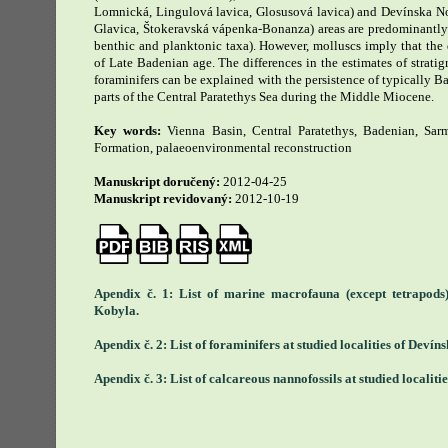
Lomnická, Lingulová lavica, Glosusová lavica) and Devínska N
Glavica, Štokeravská vápenka-Bonanza) areas are predominantly
benthic and planktonic taxa). However, molluscs imply that the 
of Late Badenian age. The differences in the estimates of strat
foraminifers can be explained with the persistence of typically B
parts of the Central Paratethys Sea during the Middle Miocene.
Key words:
Vienna Basin, Central Paratethys, Badenian, Sarm
Formation, palaeoenvironmental reconstruction
Manuskript doručený:
2012-04-25
Manuskript revidovaný:
2012-10-19
Apendix č. 1: List of marine macrofauna (except tetrapods) 
Kobyla.
Apendix č. 2: List of foraminifers at studied localities of Deví
Apendix č. 3: List of calcareous nannofossils at studied localit