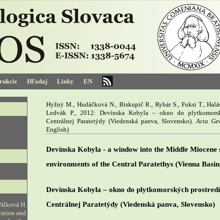
trukcie
Hľadaj
Linky
EN
Hyžný M., Hudáčková N., Biskupič R., Rybár S., Fuksi T., Halá
Ledvák P., 2012: Devínska Kobyla – okno do plytkomorsk
Centrálnej Paratetýdy (Viedenská panva, Slovensko).
Acta Ge
English)
Devínska Kobyla - a window into the Middle Miocene
environments of the Central Paratethys (Vienna Basin
Devínska Kobyla – okno do plytkomorských prostredí
Centrálnej Paratetýdy (Viedenská panva, Slovensko)
Pálková H.
ration and