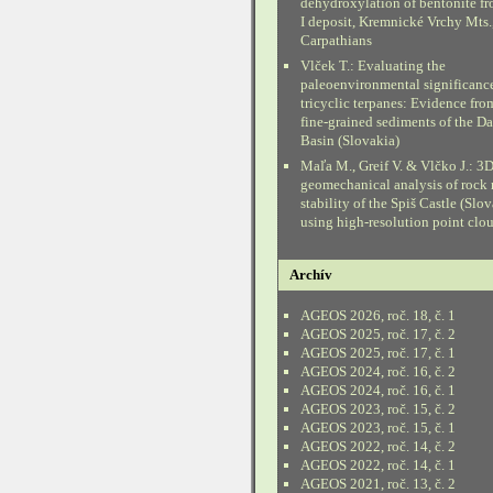
dehydroxylation of bentonite fr
I deposit, Kremnické Vrchy Mts.
Carpathians
Vlček T.: Evaluating the
paleoenvironmental significanc
tricyclic terpanes: Evidence fr
fine-grained sediments of the D
Basin (Slovakia)
Maľa M., Greif V. & Vlčko J.: 3
geomechanical analysis of rock
stability of the Spiš Castle (Slo
using high-resolution point clo
Archív
AGEOS 2026, roč. 18, č. 1
AGEOS 2025, roč. 17, č. 2
AGEOS 2025, roč. 17, č. 1
AGEOS 2024, roč. 16, č. 2
AGEOS 2024, roč. 16, č. 1
AGEOS 2023, roč. 15, č. 2
AGEOS 2023, roč. 15, č. 1
AGEOS 2022, roč. 14, č. 2
AGEOS 2022, roč. 14, č. 1
AGEOS 2021, roč. 13, č. 2