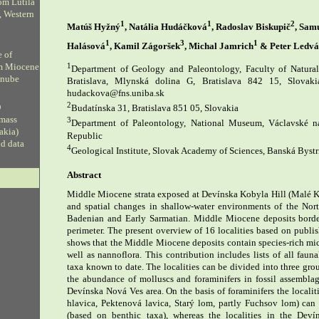
om Lutila
, Western
1
1
2
Matúš Hyžný
, Natália Hudáčková
, Radoslav Biskupič
, Sam
1
3
1
Halásová
, Kamil Zágoršek
, Michal Jamrich
& Peter Ledv
e of
1
om Miocene
Department of Geology and Paleontology, Faculty of Natural
anube
Bratislava, Mlynská dolina G, Bratislava 842 15, Slovaki
hudackova@fns.uniba.sk
2
D
Budatínska 31, Bratislava 851 05, Slovakia
 mass
3
Department of Paleontology, National Museum, Václavské n
vakia)
Republic
ud data
4
Geological Institute, Slovak Academy of Sciences, Banská Bystr
Abstract
Middle Miocene strata exposed at Devínska Kobyla Hill (Malé K
and spatial changes in shallow-water environments of the Nor
Badenian and Early Sarmatian. Middle Miocene deposits border t
perimeter. The present overview of 16 localities based on publ
shows that the Middle Miocene deposits contain species-rich mi
well as nannoflora. This contribution includes lists of all fauna
taxa known to date. The localities can be divided into three grou
the abundance of molluscs and foraminifers in fossil assembla
Devínska Nová Ves area. On the basis of foraminifers the locali
hlavica, Pektenová lavica, Starý lom, partly Fuchsov lom) can
(based on benthic taxa), whereas the localities in the Devín