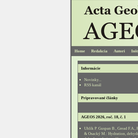
Home
Redakcia
Autori
Inš
Informácie
Novinky...
RSS kanál
Pripravované články
AGEOS 2026, roč. 18, č. 1
Uhlík P. Guspan B., Gread F.A., 
& Osacký M.: Hydration, dehyd