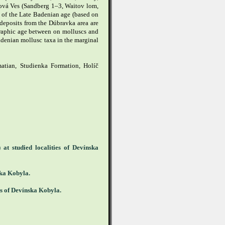
ová Ves (Sandberg 1–3, Waitov lom,
 of the Late Badenian age (based on
deposits from the Dúbravka area are
igraphic age between on molluscs and
adenian mollusc taxa in the marginal
atian, Studienka Formation, Holíč
at studied localities of Devínska
nska Kobyla.
ies of Devínska Kobyla.