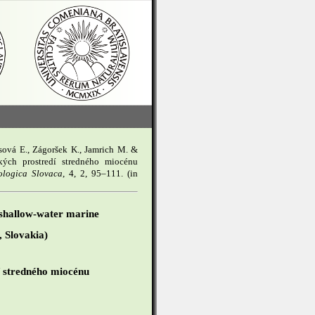
sová E., Zágoršek K., Jamrich M. &
ých prostredí stredného miocénu
ologica Slovaca
, 4, 2, 95–111. (in
 shallow-water marine
, Slovakia)
 stredného miocénu