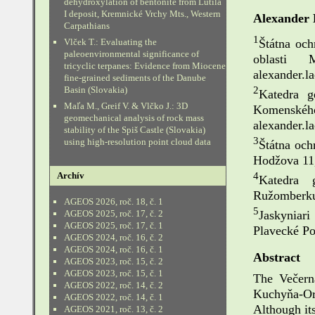
dehydroxylation of bentonite from Lutila
I deposit, Kremnické Vrchy Mts., Western
Alexander
Carpathians
1
Štátna och
Vlček T.: Evaluating the
paleoenvironmental significance of
oblasti
tricyclic terpanes: Evidence from Miocene
alexander.l
fine-grained sediments of the Danube
2
Basin (Slovakia)
Katedra g
Maľa M., Greif V. & Vlčko J.: 3D
Komenskéh
geomechanical analysis of rock mass
alexander.l
stability of the Spiš Castle (Slovakia)
3
using high-resolution point cloud data
Štátna och
Hodžova 11,
4
Archív
Katedra g
Ružomberku
AGEOS 2026, roč. 18, č. 1
5
Jaskyniar
AGEOS 2025, roč. 17, č. 2
AGEOS 2025, roč. 17, č. 1
Plavecké P
AGEOS 2024, roč. 16, č. 2
AGEOS 2024, roč. 16, č. 1
Abstract
AGEOS 2023, roč. 15, č. 2
AGEOS 2023, roč. 15, č. 1
The Večern
AGEOS 2022, roč. 14, č. 2
Kuchyňa-Or
AGEOS 2022, roč. 14, č. 1
Although its
AGEOS 2021, roč. 13, č. 2