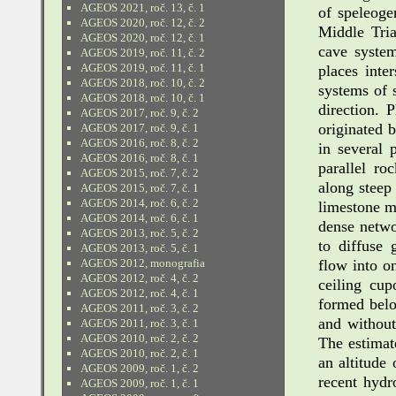
AGEOS 2021, roč. 13, č. 1
of speleoge
AGEOS 2020, roč. 12, č. 2
Middle Tria
AGEOS 2020, roč. 12, č. 1
cave system
AGEOS 2019, roč. 11, č. 2
AGEOS 2019, roč. 11, č. 1
places inte
AGEOS 2018, roč. 10, č. 2
systems of 
AGEOS 2018, roč. 10, č. 1
direction. 
AGEOS 2017, roč. 9, č. 2
originated b
AGEOS 2017, roč. 9, č. 1
AGEOS 2016, roč. 8, č. 2
in several 
AGEOS 2016, roč. 8, č. 1
parallel ro
AGEOS 2015, roč. 7, č. 2
along steep 
AGEOS 2015, roč. 7, č. 1
AGEOS 2014, roč. 6, č. 2
limestone m
AGEOS 2014, roč. 6, č. 1
dense networ
AGEOS 2013, roč. 5, č. 2
to diffuse 
AGEOS 2013, roč. 5, č. 1
flow into o
AGEOS 2012, monografia
AGEOS 2012, roč. 4, č. 2
ceiling cup
AGEOS 2012, roč. 4, č. 1
formed belo
AGEOS 2011, roč. 3, č. 2
and without 
AGEOS 2011, roč. 3, č. 1
AGEOS 2010, roč. 2, č. 2
The estimate
AGEOS 2010, roč. 2, č. 1
an altitude
AGEOS 2009, roč. 1, č. 2
recent hydr
AGEOS 2009, roč. 1, č. 1