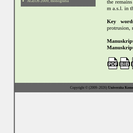
AGEOS 2009, monografia
the remains
m a.s.l. in 
Key word
protrusion,
Manuskript
Manuskript
Copyright © (2009–2026)
Univerzita Kome