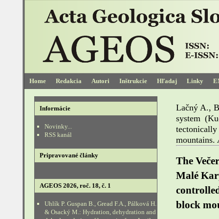
Home
Redakcia
Autori
Inštrukcie
Hľadaj
Linky
E
Lačný A., B
Informácie
system (Ku
Novinky...
tectonically
RSS kanál
mountains.
Pripravované články
The Veče
Malé Karp
AGEOS 2026, roč. 18, č. 1
controlle
block mo
Uhlík P. Guspan B., Gread F.A., Pálková H.
& Osacký M.: Hydration, dehydration and