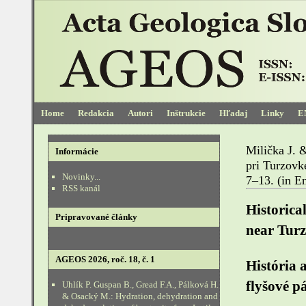
Home
Redakcia
Autori
Inštrukcie
Hľadaj
Linky
E
Milička J. 
Informácie
pri Turzovk
Novinky...
7–13. (in En
RSS kanál
Historica
Pripravované články
near Turz
AGEOS 2026, roč. 18, č. 1
História 
flyšové p
Uhlík P. Guspan B., Gread F.A., Pálková H.
& Osacký M.: Hydration, dehydration and