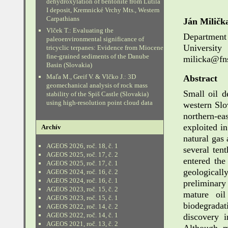
dehydroxylation of bentonite from Lutila
I deposit, Kremnické Vrchy Mts., Western
Carpathians
Ján Miličk
Vlček T.: Evaluating the
Department
paleoenvironmental significance of
Universit
tricyclic terpanes: Evidence from Miocene
fine-grained sediments of the Danube
milicka@fns
Basin (Slovakia)
Maľa M., Greif V. & Vlčko J.: 3D
Abstract
geomechanical analysis of rock mass
Small oil d
stability of the Spiš Castle (Slovakia)
using high-resolution point cloud data
western Slo
northern-e
exploited i
Archív
natural gas 
AGEOS 2026, roč. 18, č. 1
several ten
AGEOS 2025, roč. 17, č. 2
entered the
AGEOS 2025, roč. 17, č. 1
geologicall
AGEOS 2024, roč. 16, č. 2
AGEOS 2024, roč. 16, č. 1
preliminar
AGEOS 2023, roč. 15, č. 2
mature oil
AGEOS 2023, roč. 15, č. 1
biodegrada
AGEOS 2022, roč. 14, č. 2
AGEOS 2022, roč. 14, č. 1
discovery i
AGEOS 2021, roč. 13, č. 2