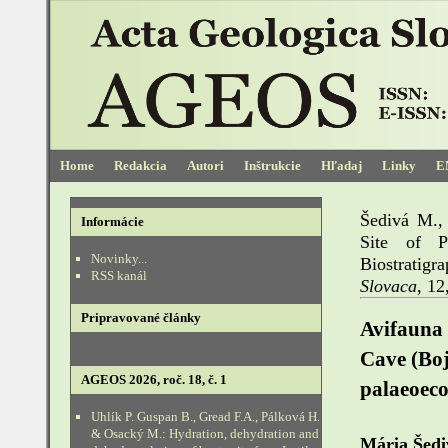
Home
Redakcia
Autori
Inštrukcie
Hľadaj
Linky
E
Šedivá M.,
Informácie
Site of P
Novinky...
Biostratig
RSS kanál
Slovaca
, 12
Pripravované články
Avifauna 
Cave (Boj
AGEOS 2026, roč. 18, č. 1
palaeoeco
Uhlík P. Guspan B., Gread F.A., Pálková H.
& Osacký M.: Hydration, dehydration and
Mária Šedi