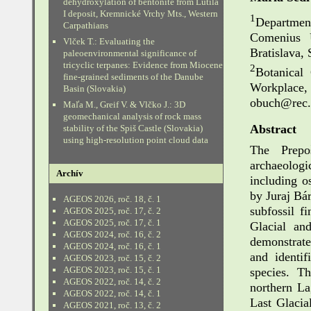
dehydroxylation of bentonite from Lutila
I deposit, Kremnické Vrchy Mts., Western
1
Department
Carpathians
Comenius U
Vlček T.: Evaluating the
Bratislava,
paleoenvironmental significance of
tricyclic terpanes: Evidence from Miocene
2
Botanical
fine-grained sediments of the Danube
Workplace
Basin (Slovakia)
obuch@rec.
Maľa M., Greif V. & Vlčko J.: 3D
geomechanical analysis of rock mass
Abstract
stability of the Spiš Castle (Slovakia)
using high-resolution point cloud data
The Prepo
archaeologic
Archív
including o
by Juraj Bá
AGEOS 2026, roč. 18, č. 1
subfossil f
AGEOS 2025, roč. 17, č. 2
AGEOS 2025, roč. 17, č. 1
Glacial an
AGEOS 2024, roč. 16, č. 2
demonstrate
AGEOS 2024, roč. 16, č. 1
and identif
AGEOS 2023, roč. 15, č. 2
AGEOS 2023, roč. 15, č. 1
species. T
AGEOS 2022, roč. 14, č. 2
northern La
AGEOS 2022, roč. 14, č. 1
Last Glacia
AGEOS 2021, roč. 13, č. 2