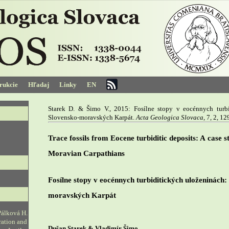
trukcie
Hľadaj
Linky
EN
Starek D. & Šimo V., 2015: Fosílne stopy v eocénnych turbi
Slovensko-moravských Karpát.
Acta Geologica Slovaca
, 7, 2, 1
Trace fossils from Eocene turbiditic deposits: A case 
Moravian Carpathians
Fosílne stopy v eocénnych turbiditických uloženinách:
moravských Karpát
Pálková H.
ration and
Dušan Starek & Vladimír Šimo