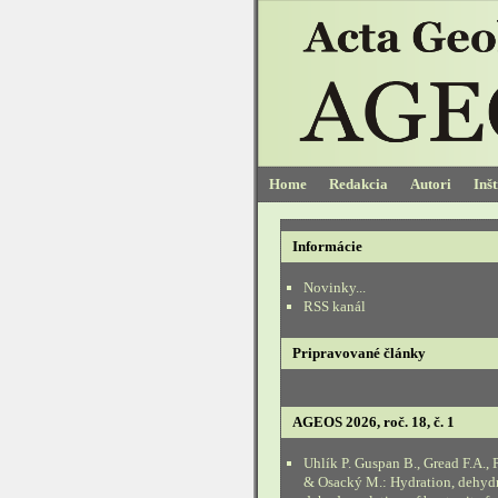
Home
Redakcia
Autori
Inš
Informácie
Novinky...
RSS kanál
Pripravované články
AGEOS 2026, roč. 18, č. 1
Uhlík P. Guspan B., Gread F.A., 
& Osacký M.: Hydration, dehyd