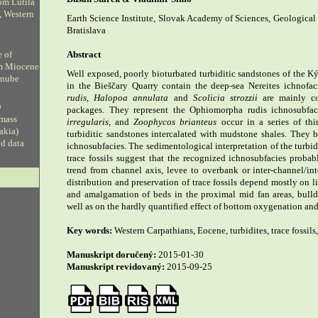
om Lutila
, Western
Earth Science Institute, Slovak Academy of Sciences, Geological
Bratislava
e of
Abstract
om Miocene
Well exposed, poorly bioturbated turbiditic sandstones of the K
anube
in the Bieščary Quarry contain the deep-sea Nereites ichnofac
rudis
,
Halopoa annulata
and
Scolicia strozzii
are mainly co
D
packages. They represent the Ophiomorpha rudis ichnosubfa
 mass
irregularis
, and
Zoophycos brianteus
occur in a series of th
vakia)
turbiditic sandstones intercalated with mudstone shales. They 
ud data
ichnosubfacies. The sedimentological interpretation of the turbidi
trace fossils suggest that the recognized ichnosubfacies probab
trend from channel axis, levee to overbank or inter-channel/int
distribution and preservation of trace fossils depend mostly on l
and amalgamation of beds in the proximal mid fan areas, bulld
well as on the hardly quantified effect of bottom oxygenation and
Key words:
Western Carpathians, Eocene, turbidites, trace fossil
Manuskript doručený:
2015-01-30
Manuskript revidovaný:
2015-09-25