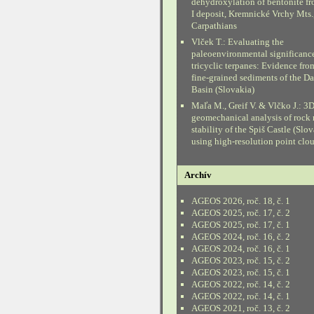
dehydroxylation of bentonite fr
I deposit, Kremnické Vrchy Mts.
Carpathians
Vlček T.: Evaluating the
paleoenvironmental significanc
tricyclic terpanes: Evidence fr
fine-grained sediments of the D
Basin (Slovakia)
Maľa M., Greif V. & Vlčko J.: 3
geomechanical analysis of rock
stability of the Spiš Castle (Slo
using high-resolution point clo
Archív
AGEOS 2026, roč. 18, č. 1
AGEOS 2025, roč. 17, č. 2
AGEOS 2025, roč. 17, č. 1
AGEOS 2024, roč. 16, č. 2
AGEOS 2024, roč. 16, č. 1
AGEOS 2023, roč. 15, č. 2
AGEOS 2023, roč. 15, č. 1
AGEOS 2022, roč. 14, č. 2
AGEOS 2022, roč. 14, č. 1
AGEOS 2021, roč. 13, č. 2