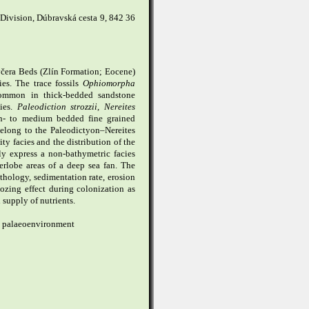
 Division, Dúbravská cesta 9, 842 36
ýčera Beds (Zlín Formation; Eocene)
ies. The trace fossils
Ophiomorpha
mmon in thick-bedded sandstone
cies.
Paleodiction strozzii
,
Nereites
in- to medium bedded fine grained
belong to the Paleodictyon–Nereites
ty facies and the distribution of the
ly express a non-bathymetric facies
erlobe areas of a deep sea fan. The
ithology, sedimentation rate, erosion
ozing effect during colonization as
 supply of nutrients.
s, palaeoenvironment