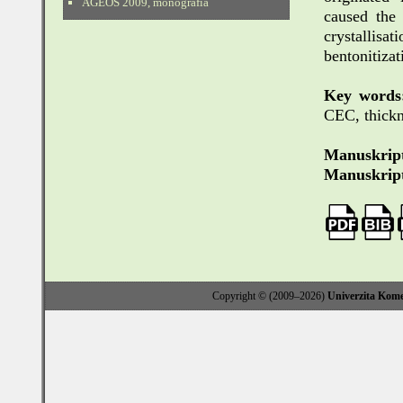
AGEOS 2009, monografia
caused the 
crystallisa
bentonitizat
Key words
CEC, thickn
Manuskript
Manuskript
Copyright © (2009–2026)
Univerzita Kome