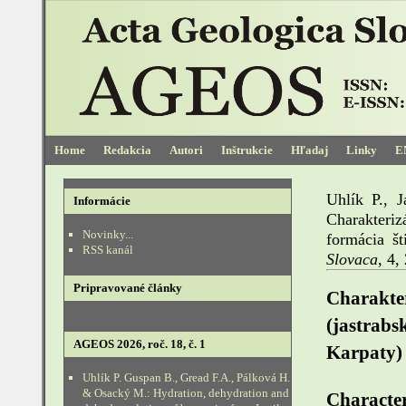
Home
Redakcia
Autori
Inštrukcie
Hľadaj
Linky
E
Uhlík P., 
Informácie
Charakteri
Novinky...
formácia š
RSS kanál
Slovaca
, 4,
Pripravované články
Charakter
(jastrabs
AGEOS 2026, roč. 18, č. 1
Karpaty)
Uhlík P. Guspan B., Gread F.A., Pálková H.
& Osacký M.: Hydration, dehydration and
Character