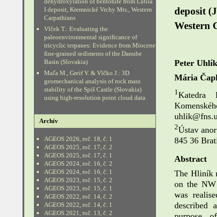
dehydroxylation of bentonite from Lutila
I deposit, Kremnické Vrchy Mts., Western
deposit (
Carpathians
Western 
Vlček T.: Evaluating the
paleoenvironmental significance of
tricyclic terpanes: Evidence from Miocene
fine-grained sediments of the Danube
Peter Uhlí
Basin (Slovakia)
Maľa M., Greif V. & Vlčko J.: 3D
Mária Čapl
geomechanical analysis of rock mass
stability of the Spiš Castle (Slovakia)
1
Katedra l
using high-resolution point cloud data
Komenskéh
uhlik@fns.u
Archív
2
Ústav anor
AGEOS 2026, roč. 18, č. 1
845 36 Brat
AGEOS 2025, roč. 17, č. 2
AGEOS 2025, roč. 17, č. 1
Abstract
AGEOS 2024, roč. 16, č. 2
AGEOS 2024, roč. 16, č. 1
The Hliník 
AGEOS 2023, roč. 15, č. 2
on the NW 
AGEOS 2023, roč. 15, č. 1
was realise
AGEOS 2022, roč. 14, č. 2
described 
AGEOS 2022, roč. 14, č. 1
AGEOS 2021, roč. 13, č. 2
purpose of