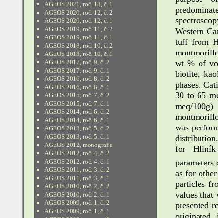
AGEOS 2021, roč. 13, č. 1
predominat
AGEOS 2020, roč. 12, č. 2
spectroscop
AGEOS 2020, roč. 12, č. 1
AGEOS 2019, roč. 11, č. 2
Western Car
AGEOS 2019, roč. 11, č. 1
tuff from 
AGEOS 2018, roč. 10, č. 2
montmorillo
AGEOS 2018, roč. 10, č. 1
wt % of vol
AGEOS 2017, roč. 9, č. 2
AGEOS 2017, roč. 9, č. 1
biotite, ka
AGEOS 2016, roč. 8, č. 2
phases. Cat
AGEOS 2016, roč. 8, č. 1
30 to 65 me
AGEOS 2015, roč. 7, č. 2
AGEOS 2015, roč. 7, č. 1
meq/100g) 
AGEOS 2014, roč. 6, č. 2
montmorill
AGEOS 2014, roč. 6, č. 1
was performe
AGEOS 2013, roč. 5, č. 2
AGEOS 2013, roč. 5, č. 1
distributio
AGEOS 2012, monografia
for Hliník
AGEOS 2012, roč. 4, č. 2
parameters o
AGEOS 2012, roč. 4, č. 1
AGEOS 2011, roč. 3, č. 2
as for othe
AGEOS 2011, roč. 3, č. 1
particles f
AGEOS 2010, roč. 2, č. 2
values that
AGEOS 2010, roč. 2, č. 1
AGEOS 2009, roč. 1, č. 2
presented r
AGEOS 2009, roč. 1, č. 1
originated 