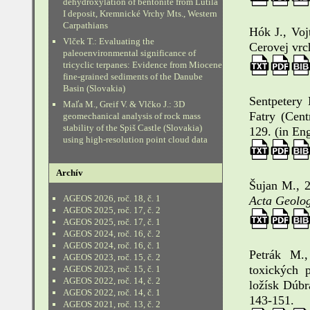
dehydroxylation of bentonite from Lutila
I deposit, Kremnické Vrchy Mts., Western
Carpathians
Hók J., Voj
Vlček T.: Evaluating the
Cerovej vrc
paleoenvironmental significance of
tricyclic terpanes: Evidence from Miocene
fine-grained sediments of the Danube
Basin (Slovakia)
Sentpetery 
Maľa M., Greif V. & Vlčko J.: 3D
Fatry (Cen
geomechanical analysis of rock mass
stability of the Spiš Castle (Slovakia)
129. (in Eng
using high-resolution point cloud data
Archív
Šujan M., 2
AGEOS 2026, roč. 18, č. 1
Acta Geolog
AGEOS 2025, roč. 17, č. 2
AGEOS 2025, roč. 17, č. 1
AGEOS 2024, roč. 16, č. 2
AGEOS 2024, roč. 16, č. 1
Petrák M.,
AGEOS 2023, roč. 15, č. 2
toxických 
AGEOS 2023, roč. 15, č. 1
AGEOS 2022, roč. 14, č. 2
ložísk Dúbr
AGEOS 2022, roč. 14, č. 1
143-151.
AGEOS 2021, roč. 13, č. 2