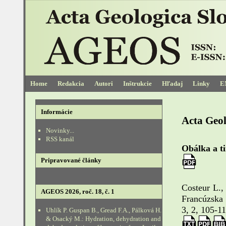
Home
Redakcia
Autori
Inštrukcie
Hľadaj
Linky
E
Informácie
Acta Geol
Novinky...
RSS kanál
Obálka a ti
Pripravované články
Costeur L.
AGEOS 2026, roč. 18, č. 1
Francúzska 
3, 2, 105-11
Uhlík P. Guspan B., Gread F.A., Pálková H.
& Osacký M.: Hydration, dehydration and