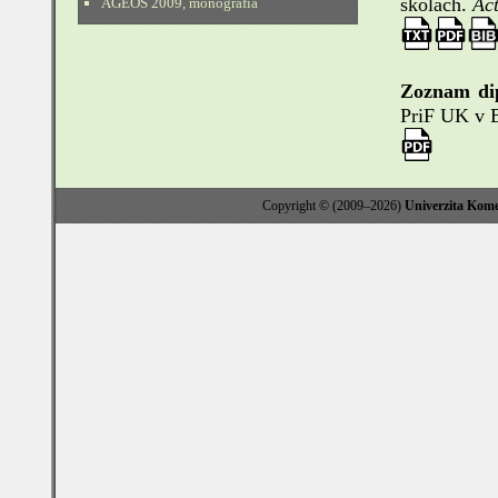
školách.
Ac
AGEOS 2009, monografia
Zoznam di
PriF UK v B
Copyright © (2009–2026)
Univerzita Kome