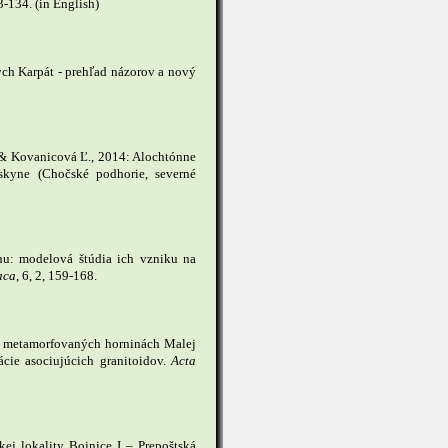
23-134. (in English)
ých Karpát - prehľad názorov a nový
. & Kovanicová Ľ., 2014: Alochtónne
skyne (Chočské podhorie, severné
hu: modelová štúdia ich vzniku na
aca
, 6, 2, 159-168.
 v metamorfovaných horninách Malej
cie asociujúcich granitoidov.
Acta
ej lokality Bojnice I – Prepoštská