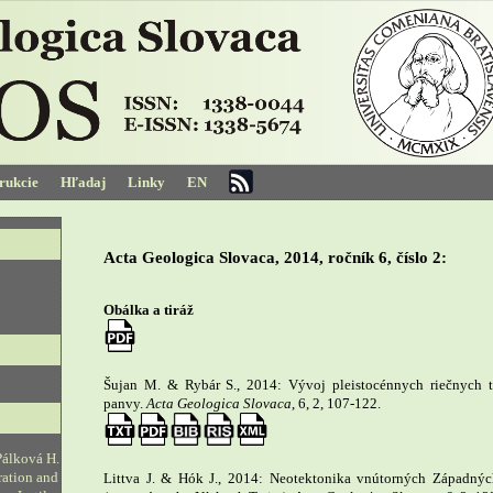
trukcie
Hľadaj
Linky
EN
Acta Geologica Slovaca, 2014, ročník 6, číslo 2:
Obálka a tiráž
Šujan M. & Rybár S., 2014: Vývoj pleistocénnych riečnych t
panvy.
Acta Geologica Slovaca
, 6, 2, 107-122.
Pálková H.
ration and
Littva J. & Hók J., 2014: Neotektonika vnútorných Západnýc