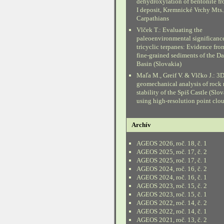
dehydroxylation of bentonite fr
I deposit, Kremnické Vrchy Mts.
Carpathians
Vlček T.: Evaluating the
paleoenvironmental significanc
tricyclic terpanes: Evidence fr
fine-grained sediments of the D
Basin (Slovakia)
Maľa M., Greif V. & Vlčko J.: 3
geomechanical analysis of rock
stability of the Spiš Castle (Slo
using high-resolution point clo
Archív
AGEOS 2026, roč. 18, č. 1
AGEOS 2025, roč. 17, č. 2
AGEOS 2025, roč. 17, č. 1
AGEOS 2024, roč. 16, č. 2
AGEOS 2024, roč. 16, č. 1
AGEOS 2023, roč. 15, č. 2
AGEOS 2023, roč. 15, č. 1
AGEOS 2022, roč. 14, č. 2
AGEOS 2022, roč. 14, č. 1
AGEOS 2021, roč. 13, č. 2