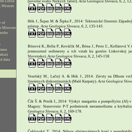
om Lutila
(severné svahy Nízkych Tatier).
Acta Geologica Slovaca
, 6, 2, 1
, Western
Hók J., Šujan M. & Šipka F., 2014: Tektonické členenie Západn
e of
prístup.
Acta Geologica Slovaca
, 6, 2, 135-143.
om Miocene
anube
D
Bónová K., Bella P., Kováčik M., Bóna J., Petro Ľ., Kollárová V
 mass
jemnozrnné sedimenty a ich vztah ku genéze Liskovskej ja
vakia)
Slovensko).
Acta Geologica Slovaca
, 6, 2, 145-158.
ud data
Veselský M., Lačný A. & Hók J., 2014: Závrty na Dlhom vrc
lineárnych diskontinuitách (Malé Karpaty).
Acta Geologica Slov
Čík Š. & Petrík I., 2014: Výskyt margaritu a pumpellyitu (Al)
Magury: Stanovenie P-T podmienok metamorfizmu a kryštalizá
Geologica Slovaca
, 6, 2, 169-178.
Čeklovský T., 2014: Nálezy pleistocénnych koní z neandertálsk