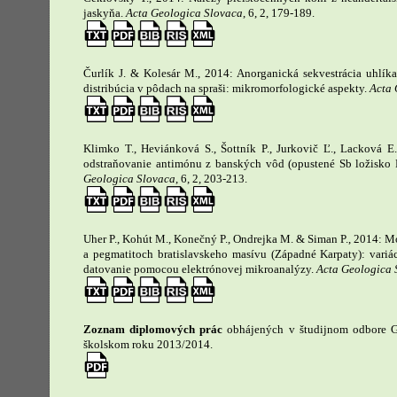
jaskyňa.
Acta Geologica Slovaca
, 6, 2, 179-189.
Čurlík J. & Kolesár M., 2014: Anorganická sekvestrácia uhlí
distribúcia v pôdach na spraši: mikromorfologické aspekty.
Acta 
Klimko T., Heviánková S., Šottník P., Jurkovič Ľ., Lacková E
odstraňovanie antimónu z banských vôd (opustené Sb ložisko
Geologica Slovaca
, 6, 2, 203-213.
Uher P., Kohút M., Konečný P., Ondrejka M. & Siman P., 2014: M
a pegmatitoch bratislavskeho masívu (Západné Karpaty): vari
datovanie pomocou elektrónovej mikroanalýzy.
Acta Geologica 
Zoznam diplomových prác
obhájených v študijnom odbore Ge
školskom roku 2013/2014.