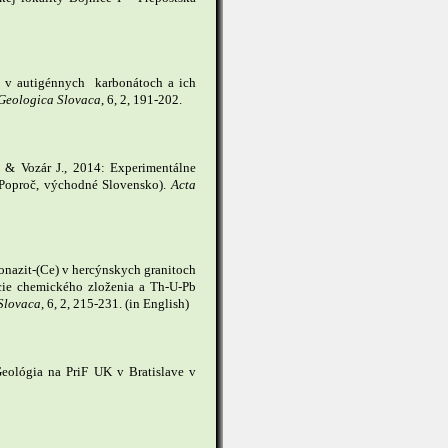
ka v autigénnych karbonátoch a ich
Geologica Slovaca
, 6, 2, 191-202.
. & Vozár J., 2014: Experimentálne
 Poproč, východné Slovensko).
Acta
onazit-(Ce) v hercýnskych granitoch
ácie chemického zloženia a Th-U-Pb
Slovaca
, 6, 2, 215-231. (in English)
ológia na PriF UK v Bratislave v