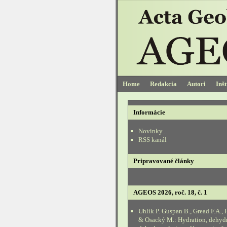
Home
Redakcia
Autori
Inš
Informácie
Novinky...
RSS kanál
Pripravované články
AGEOS 2026, roč. 18, č. 1
Uhlík P. Guspan B., Gread F.A., 
& Osacký M.: Hydration, dehyd