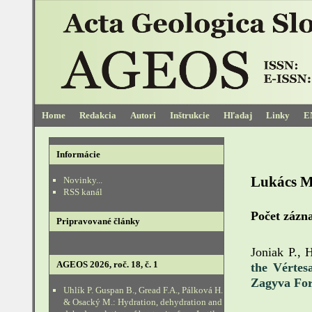
Home
Redakcia
Autori
Inštrukcie
Hľadaj
Linky
E
Informácie
Lukács M
Novinky...
RSS kanál
Počet záz
Pripravované články
Joniak P., 
AGEOS 2026, roč. 18, č. 1
the Vértes
Zagyva Fo
Uhlík P. Guspan B., Gread F.A., Pálková H.
& Osacký M.: Hydration, dehydration and