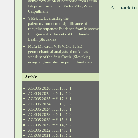
dehydroxylation of bentonite from Lutila
I deposit, Kremnické Vrchy Mts., Western
<-- back to
Carpathians
Vlček T.: Evaluating the
paleoenvironmental significance of
tricyclic terpanes: Evidence from Miocene
fine-grained sediments of the Danube
Basin (Slovakia)
Maľa M., Greif V. & Vlčko J.: 3D
geomechanical analysis of rock mass
stability of the Spiš Castle (Slovakia)
using high-resolution point cloud data
Archív
AGEOS 2026, roč. 18, č. 1
AGEOS 2025, roč. 17, č. 2
AGEOS 2025, roč. 17, č. 1
AGEOS 2024, roč. 16, č. 2
AGEOS 2024, roč. 16, č. 1
AGEOS 2023, roč. 15, č. 2
AGEOS 2023, roč. 15, č. 1
AGEOS 2022, roč. 14, č. 2
AGEOS 2022, roč. 14, č. 1
AGEOS 2021, roč. 13, č. 2