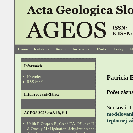
Home
Redakcia
Autori
Inštrukcie
Hľadaj
Linky
E
Informácie
Patricia 
Novinky...
RSS kanál
Počet záz
Pripravované články
Šimková I
AGEOS 2026, roč. 18, č. 1
modelovani
teplotnej z
Uhlík P. Guspan B., Gread F.A., Pálková H.
& Osacký M.: Hydration, dehydration and