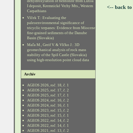
dehydroxylation of bentonite from Lutila
I deposit, Kremnické Vrchy Mts., Western
<-- back to
Carpathians
Vlček T.: Evaluating the
paleoenvironmental significance of
tricyclic terpanes: Evidence from Miocene
fine-grained sediments of the Danube
Basin (Slovakia)
Maľa M., Greif V. & Vlčko J.: 3D
geomechanical analysis of rock mass
stability of the Spiš Castle (Slovakia)
using high-resolution point cloud data
Archív
AGEOS 2026, roč. 18, č. 1
AGEOS 2025, roč. 17, č. 2
AGEOS 2025, roč. 17, č. 1
AGEOS 2024, roč. 16, č. 2
AGEOS 2024, roč. 16, č. 1
AGEOS 2023, roč. 15, č. 2
AGEOS 2023, roč. 15, č. 1
AGEOS 2022, roč. 14, č. 2
AGEOS 2022, roč. 14, č. 1
AGEOS 2021, roč. 13, č. 2